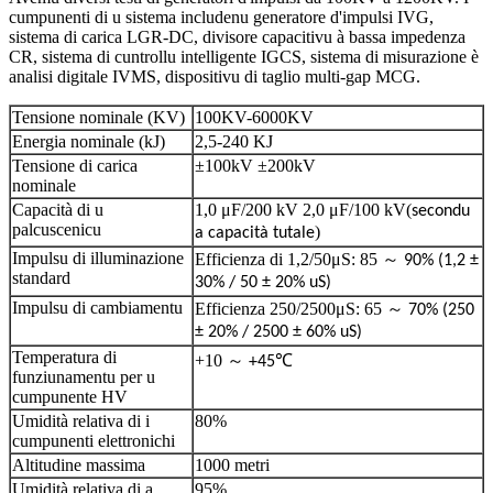
cumpunenti di u sistema includenu generatore d'impulsi IVG,
sistema di carica LGR-DC, divisore capacitivu à bassa impedenza
CR, sistema di cuntrollu intelligente IGCS, sistema di misurazione è
analisi digitale IVMS, dispositivu di taglio multi-gap MCG.
Tensione nominale (KV)
100KV-6000KV
Energia nominale (kJ)
2,5-240 KJ
Tensione di carica
±100kV ±200kV
nominale
Capacità di u
1,0 μF/200 kV 2,0 μF/100 kV
(
secondu
palcuscenicu
)
a capacità tutale
Impulsu di illuminazione
Efficienza di 1,2/50μS: 85
～
90% (1,2 ±
standard
30% / 50 ± 20% uS)
Impulsu di cambiamentu
Efficienza 250/2500μS: 65
～
70% (250
± 20% / 2500 ± 60% uS)
Temperatura di
+10
～
+45℃
funziunamentu per u
cumpunente HV
Umidità relativa di i
80%
cumpunenti elettronichi
Altitudine massima
1000 metri
Umidità relativa di a
95%