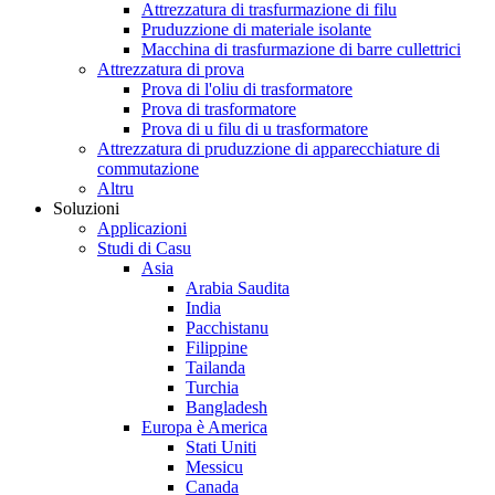
Attrezzatura di trasfurmazione di filu
Pruduzzione di materiale isolante
Macchina di trasfurmazione di barre cullettrici
Attrezzatura di prova
Prova di l'oliu di trasformatore
Prova di trasformatore
Prova di u filu di u trasformatore
Attrezzatura di pruduzzione di apparecchiature di
commutazione
Altru
Soluzioni
Applicazioni
Studi di Casu
Asia
Arabia Saudita
India
Pacchistanu
Filippine
Tailanda
Turchia
Bangladesh
Europa è America
Stati Uniti
Messicu
Canada