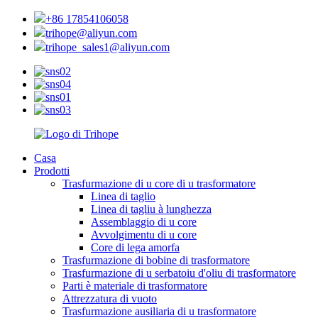
+86 17854106058
trihope@aliyun.com
trihope_sales1@aliyun.com
Casa
Prodotti
Trasfurmazione di u core di u trasformatore
Linea di taglio
Linea di tagliu à lunghezza
Assemblaggio di u core
Avvolgimentu di u core
Core di lega amorfa
Trasfurmazione di bobine di trasformatore
Trasfurmazione di u serbatoiu d'oliu di trasformatore
Parti è materiale di trasformatore
Attrezzatura di vuoto
Trasfurmazione ausiliaria di u trasformatore