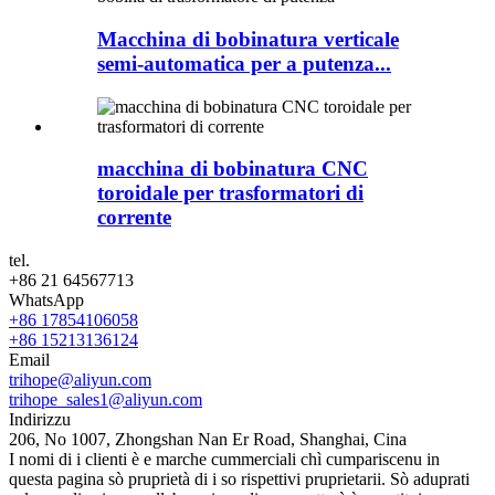
Macchina di bobinatura verticale
semi-automatica per a putenza...
macchina di bobinatura CNC
toroidale per trasformatori di
corrente
tel.
+86 21 64567713
WhatsApp
+86 17854106058
+86 15213136124
Email
trihope@aliyun.com
trihope_sales1@aliyun.com
Indirizzu
206, No 1007, Zhongshan Nan Er Road, Shanghai, Cina
I nomi di i clienti è e marche cummerciali chì cumpariscenu in
questa pagina sò pruprietà di i so rispettivi pruprietarii. Sò aduprati