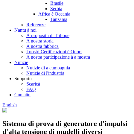
Brasile
Serbia
Africa è Oceania
Tanzania
Referenze
Nantu à noi
À propositu di Trihope
A nostra storia
A nostra fabbrica
I nostri Certificazioni è Onori
A nostra participazione à a mostra
Nutizie
Nutizie di a cumpagnia
Nutizie di l'industria
Supportu
Scaricà
FAQ
Cuntattu
English
Sistema di prova di generatore d'impulsi
d'alta tensione di mudelli diversi