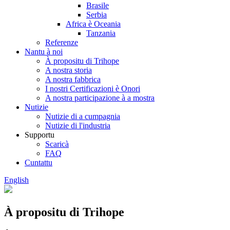
Brasile
Serbia
Africa è Oceania
Tanzania
Referenze
Nantu à noi
À propositu di Trihope
A nostra storia
A nostra fabbrica
I nostri Certificazioni è Onori
A nostra participazione à a mostra
Nutizie
Nutizie di a cumpagnia
Nutizie di l'industria
Supportu
Scaricà
FAQ
Cuntattu
English
À propositu di Trihope