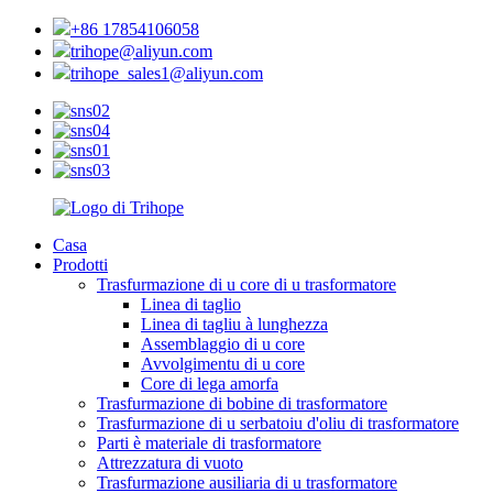
+86 17854106058
trihope@aliyun.com
trihope_sales1@aliyun.com
Casa
Prodotti
Trasfurmazione di u core di u trasformatore
Linea di taglio
Linea di tagliu à lunghezza
Assemblaggio di u core
Avvolgimentu di u core
Core di lega amorfa
Trasfurmazione di bobine di trasformatore
Trasfurmazione di u serbatoiu d'oliu di trasformatore
Parti è materiale di trasformatore
Attrezzatura di vuoto
Trasfurmazione ausiliaria di u trasformatore