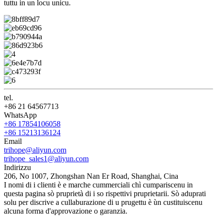
tuttu in un locu unicu.
tel.
+86 21 64567713
WhatsApp
+86 17854106058
+86 15213136124
Email
trihope@aliyun.com
trihope_sales1@aliyun.com
Indirizzu
206, No 1007, Zhongshan Nan Er Road, Shanghai, Cina
I nomi di i clienti è e marche cummerciali chì cumpariscenu in
questa pagina sò pruprietà di i so rispettivi pruprietarii. Sò aduprati
solu per discrive a cullaburazione di u prugettu è ùn custituiscenu
alcuna forma d'approvazione o garanzia.