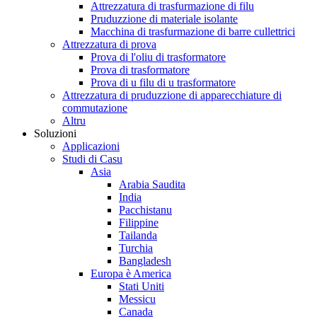
Attrezzatura di trasfurmazione di filu
Pruduzzione di materiale isolante
Macchina di trasfurmazione di barre cullettrici
Attrezzatura di prova
Prova di l'oliu di trasformatore
Prova di trasformatore
Prova di u filu di u trasformatore
Attrezzatura di pruduzzione di apparecchiature di
commutazione
Altru
Soluzioni
Applicazioni
Studi di Casu
Asia
Arabia Saudita
India
Pacchistanu
Filippine
Tailanda
Turchia
Bangladesh
Europa è America
Stati Uniti
Messicu
Canada