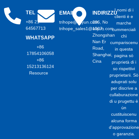
I nomi di i
TEL
EMAIL
INDIRIZZU
clienti è e
+86 21
trihope@aliyun.com
206, No
marche
64567713
trihope_sales1@aliyun.com
1007,
cummerciali
Zhongshan
chì
WHATSAPP
Nan Er
cumpariscenu
+86
Road,
in questa
17854106058
Shanghai,
pagina sò
+86
Cina
pruprietà di i
15213136124
so rispettivi
Resource
pruprietarii. Sò
aduprati solu
per discrive a
cullaburazione
di u prugettu è
ùn
custituiscenu
alcuna forma
d'approvazione
o garanzia.