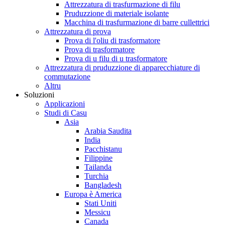
Attrezzatura di trasfurmazione di filu
Pruduzzione di materiale isolante
Macchina di trasfurmazione di barre cullettrici
Attrezzatura di prova
Prova di l'oliu di trasformatore
Prova di trasformatore
Prova di u filu di u trasformatore
Attrezzatura di pruduzzione di apparecchiature di
commutazione
Altru
Soluzioni
Applicazioni
Studi di Casu
Asia
Arabia Saudita
India
Pacchistanu
Filippine
Tailanda
Turchia
Bangladesh
Europa è America
Stati Uniti
Messicu
Canada