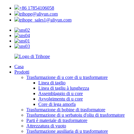
+86 17854106058
trihope@aliyun.com
trihope_sales1@aliyun.com
Casa
Prodotti
Trasfurmazione di u core di u trasformatore
Linea di taglio
Linea di tagliu à lunghezza
Assemblaggio di u core
Avvolgimentu di u core
Core di lega amorfa
Trasfurmazione di bobine di trasformatore
Trasfurmazione di u serbatoiu d'oliu di trasformatore
Parti è materiale di trasformatore
Attrezzatura di vuoto
Trasfurmazione ausiliaria di u trasformatore