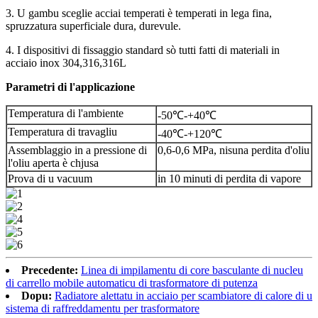
3. U gambu sceglie acciai temperati è temperati in lega fina,
spruzzatura superficiale dura, durevule.
4. I dispositivi di fissaggio standard sò tutti fatti di materiali in
acciaio inox 304,316,316L
Parametri di l'applicazione
Temperatura di l'ambiente
-50℃-+40℃
Temperatura di travagliu
-40℃-+120℃
Assemblaggio in a pressione di
0,6-0,6 MPa, nisuna perdita d'oliu
l'oliu aperta è chjusa
Prova di u vacuum
in 10 minuti di perdita di vapore
Precedente:
Linea di impilamentu di core basculante di nucleu
di carrello mobile automaticu di trasformatore di putenza
Dopu:
Radiatore alettatu in acciaio per scambiatore di calore di u
sistema di raffreddamentu per trasformatore