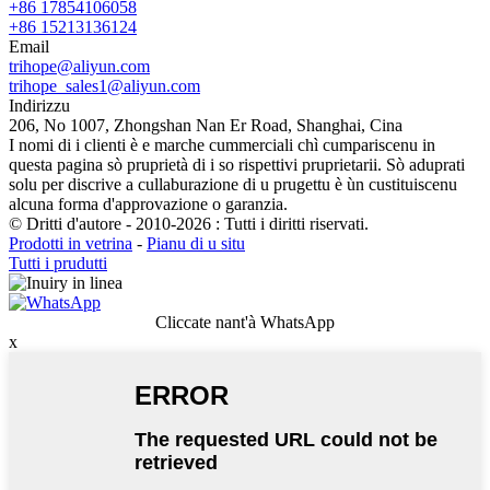
+86 17854106058
+86 15213136124
Email
trihope@aliyun.com
trihope_sales1@aliyun.com
Indirizzu
206, No 1007, Zhongshan Nan Er Road, Shanghai, Cina
I nomi di i clienti è e marche cummerciali chì cumpariscenu in
questa pagina sò pruprietà di i so rispettivi pruprietarii. Sò aduprati
solu per discrive a cullaburazione di u prugettu è ùn custituiscenu
alcuna forma d'approvazione o garanzia.
© Dritti d'autore - 2010-2026 : Tutti i diritti riservati.
Prodotti in vetrina
-
Pianu di u situ
Tutti i prudutti
Cliccate nant'à WhatsApp
x