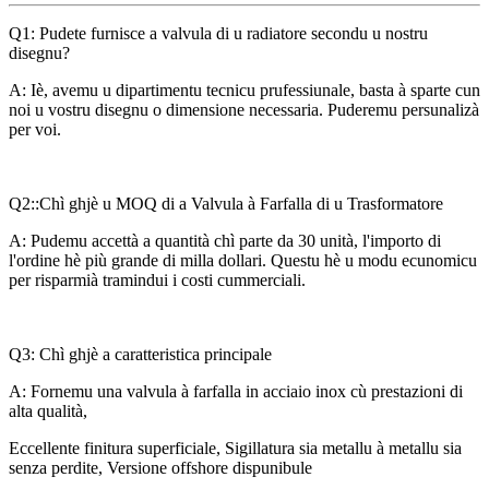
Q1: Pudete furnisce a valvula di u radiatore secondu u nostru
disegnu?
A: Iè, avemu u dipartimentu tecnicu prufessiunale, basta à sparte cun
noi u vostru disegnu o dimensione necessaria. Puderemu persunalizà
per voi.
Q2
::
Chì ghjè u MOQ di a Valvula à Farfalla di u Trasformatore
A: Pudemu accettà a quantità chì parte da 30 unità, l'importo di
l'ordine hè più grande di milla dollari. Questu hè u modu ecunomicu
per risparmià tramindui i costi cummerciali.
Q3: Chì ghjè a caratteristica principale
A: Fornemu una valvula à farfalla in acciaio inox cù prestazioni di
alta qualità,
Eccellente finitura superficiale, Sigillatura sia metallu à metallu sia
senza perdite, Versione offshore dispunibule