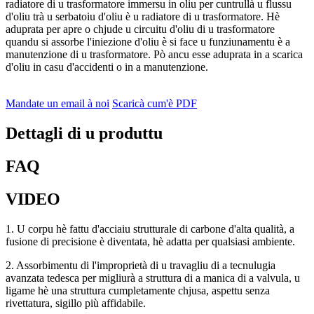
radiatore di u trasformatore immersu in oliu per cuntrullà u flussu
d'oliu trà u serbatoiu d'oliu è u radiatore di u trasformatore. Hè
aduprata per apre o chjude u circuitu d'oliu di u trasformatore
quandu si assorbe l'iniezione d'oliu è si face u funziunamentu è a
manutenzione di u trasformatore. Pò ancu esse aduprata in a scarica
d'oliu in casu d'accidenti o in a manutenzione.
Mandate un email à noi
Scaricà cum'è PDF
Dettagli di u produttu
FAQ
VIDEO
1. U corpu hè fattu d'acciaiu strutturale di carbone d'alta qualità, a
fusione di precisione è diventata, hè adatta per qualsiasi ambiente.
2. Assorbimentu di l'improprietà di u travagliu di a tecnulugia
avanzata tedesca per migliurà a struttura di a manica di a valvula, u
ligame hè una struttura cumpletamente chjusa, aspettu senza
rivettatura, sigillo più affidabile.