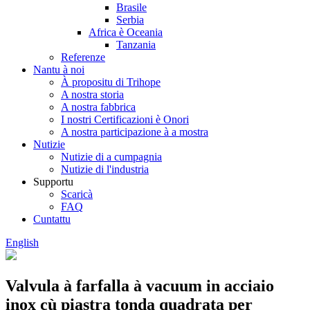
Brasile
Serbia
Africa è Oceania
Tanzania
Referenze
Nantu à noi
À propositu di Trihope
A nostra storia
A nostra fabbrica
I nostri Certificazioni è Onori
A nostra participazione à a mostra
Nutizie
Nutizie di a cumpagnia
Nutizie di l'industria
Supportu
Scaricà
FAQ
Cuntattu
English
Valvula à farfalla à vacuum in acciaio
inox cù piastra tonda quadrata per