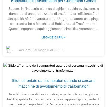
Bobinatura di Trasformatori per Cumpratori Globali
a nostra sucietà sorella, M/s SENERGE Electric Equipment
Co., Ltd., u nostru scopu hè di esse u vostru unicu puntu di
Sapete, in l'industria elettrica d'oghje in rapida evoluzione, a
riferimentu per tuttu ciò chì riguarda i trasformatori. A nostra
dumanda di una pruduzzione di trasformatori efficiente è di
Macchina di Bobinatura di Trasformatori hè cuncipita per
alta qualità hè à traversu u tettu! Un grande attore chì spinge
simplificà veramente i vostri prucessi di pruduzzione è fà chì
sta crescita hè a Macchina di Bobinatura di Trasformatori.
a vostra attività funziona più fluidamente in generale.
Questu ingegnosu equipaggiamentu simplifica veramente u
Associenduvi cù TRIHOPE, sceglite d'investisce in tecnulugia
prucessu di avvolgimentu è vene cun un inseme di vantaghji
»
LEGHJE DI PIÙ
di punta chì vi aiuterà à distinguevi è à riesce in questu
chì attraenu i cumpratori di tuttu u mondu chì cercanu
paisaghju cumpetitivu.
affidabilità è prestazioni di prim'ordine. Se site in l'affari di
trasformatori è vulete aumentà a vostra pruduzzione,
Da:
Liam
-
6 di maghju di u 2025
investisce in una macchina di avvolgimentu di bobina
d'avanguardia puderia veramente ottimizà e vostre
operazioni è aiutà à riduce i costi di fabricazione. Quì à
SHANGHAI TRIHOPE CO., LTD., avemu cumpletamente ciò
chì e fabbriche di trasformatori anu bisognu in un mercatu
cusì cumpetitivu. Dapoi chì simu in giru dapoi u 2003, è cù u
Sfide affrontate da i cumpratori quandu si cercanu
sustegnu di e nostre cumpagnie surelle, offremu una larga
macchine di avvolgimento di trasformatori
varietà di attrezzatura di fabricazione di trasformatori,
cumprese a pupulare Macchina di Bobinatura di
In a fabricazione di trasformatori, a parte critica di u ghjocu
Trasformatori di M/s SENERGE Electric Equipment Co., Ltd.
hè di acquistà l'attrezzatura adatta in l'approvvigionamentu. E
Semu fieri di esse un one-stop shop, ciò chì significa chì i
macchine più impurtanti trà l'altre in i prucessi di pruduzzione