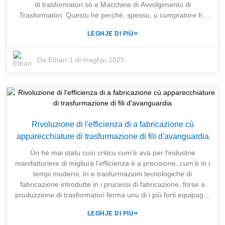
nostri clienti ùn solu anu accessu à l'ultima tecnulugia, ma
di trasformatori sò e Macchine di Avvolgimentu di
ancu un supportu eccezziunale in tuttu u percorsu di
Trasformatori. Questu hè perchè, spessu, u cumpratore hè
fabricazione. Si tratta di dimustrà u nostru impegnu per
cunfruntatu cù parechje sfide cum'è i progressi tecnologichi,
»
LEGHJE DI PIÙ
l'eccellenza in a pruduzzione di trasformatori!
a cumpatibilità cù i sistemi attuali, l'approvvigionamentu di
macchine di alta qualità da fornitori di fiducia, è parechji altri
ostaculi di approvvigionamentu chì i pruduttori devenu
Da:
Ethan
-
1 di maghju 2025
superà mentre assicuranu l'efficienza è l'efficacia di e so
operazioni. Cunniscimu queste sfide in prima persona in
SHANGHAI TRIHOPE CO., LTD. Dapoi chì avemu iniziatu
l'attività in u 2003 sustinuti da a cumpagnia sorella M/s
SENERGE Electric Equipment Co., Ltd., i nostri servizii sò
stati focalizati nantu à suluzioni cumplete per e fabbriche di
Rivoluzione di l'efficienza di a fabricazione cù
trasformatori. Da un serviziu unicu cum'è
apparecchiature di trasfurmazione di fili d'avanguardia
l'approvvigionamentu di Macchine di Avvolgimentu di
Trasformatori, ci occupemu di i bisogni specifichi di tutti i
Ùn hè mai statu cusì criticu cum'è avà per l'industrie
clienti. Cù a nostra forte basa di pruduzzione è l'esperienza
manifatturiere di migliurà l'efficienza è a precisione, cum'è in i
in l'industria, demu à i nostri clienti capacità per risponde à i
tempi muderni. In e trasfurmazioni tecnologiche di
so requisiti di approvvigionamentu è aumentà e prestazioni di
fabricazione introdutte in i prucessi di fabricazione, forse a
pruduzzione.
pruduzzione di trasformatori ferma unu di i più forti equipaghji
di trasfurmazione di fili. Avà, e suluzioni avanzate di
»
LEGHJE DI PIÙ
trasfurmazione di fili sò aduttate da e cumpagnie per ottimizà