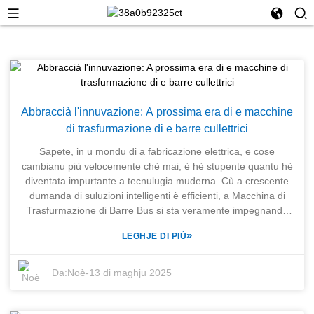
Abbraccià l'innuvazione: A prossima era di e macchine
di trasfurmazione di e barre cullettrici
Sapete, in u mondu di a fabricazione elettrica, e cose
cambianu più velocemente chè mai, è hè stupente quantu hè
diventata impurtante a tecnulugia muderna. Cù a crescente
dumanda di suluzioni intelligenti è efficienti, a Macchina di
Trasfurmazione di Barre Bus si sta veramente impegnando
per ridefinisce u modu in cui e fabbriche di trasformatori
»
LEGHJE DI PIÙ
facenu e so cose. À a testa di stu cambiamentu tecnologicu
hè SHANGHAI TRIHOPE CO., LTD. Sò stati un nome
rispettatu in u ghjocu dapoi u 2003. Inoltre, cù una rete sana
Da:
Noè
-
13 di maghju 2025
di cumpagnie surelle focalizate nantu à a fabricazione,
TRIHOPE hè in una pusizione ideale per furnisce suluzioni
persunalizate specificamente per i pruduttori di trasformatori.