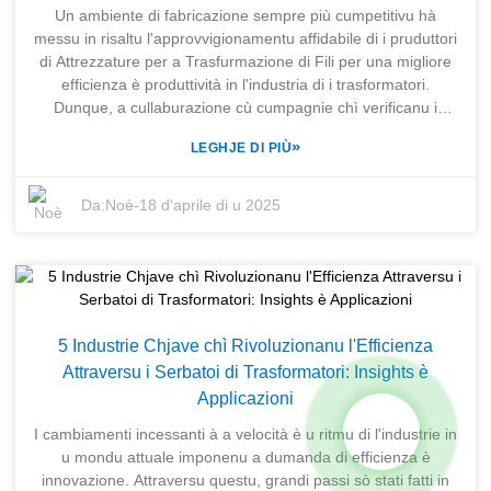
produttore di macchine per a fabricazione di trasformatori,
Un ambiente di fabricazione sempre più cumpetitivu hà
TRIHOPE ùn si fermerà mai à purtà stu settore u più
messu in risaltu l'approvvigionamentu affidabile di i pruduttori
impurtante à u prossimu livellu per chì i pruduttori diventinu
di Attrezzature per a Trasfurmazione di Fili per una migliore
sempre più cumpetitivi.
efficienza è produttività in l'industria di i trasformatori.
Dunque, a cullaburazione cù cumpagnie chì verificanu i
dettagli di a trasfurmazione di i fili è e so soluzioni ausiliarie
»
LEGHJE DI PIÙ
adattate à richieste specifiche hè diventata una priorità. Cù
alternative infinite vene u compitu cunfusu di identificà u
pruduttore ghjustu, chì funziona perfettamente cù l'ubbiettivi
Da:
Noè
-
18 d'aprile di u 2025
cummerciali di u vostru stabilimentu di fabricazione mentre
ottene a qualità prevista. SHANGHAI TRIHOPE CO., LTD.
capisce a lotta chì e fabbriche di trasformatori anu per
ghjunghje à apparecchiature di alta qualità. Fundata in u
2003, TRIHOPE propone una soluzione unica per tutte e
esigenze di fabricazione di trasformatori. Hà una varietà di
5 Industrie Chjave chì Rivoluzionanu l'Efficienza
cumpagnie surelle di u gruppu impegnate in a fabricazione.
Attraversu i Serbatoi di Trasformatori: Insights è
In cullaburazione cù SENERGE Electric Equipment Co., Ltd.,
Applicazioni
un espertu in varie apparecchiature di fabricazione di
trasformatori, vi assicuremu apparecchiature affidabili per a
I cambiamenti incessanti à a velocità è u ritmu di l'industrie in
trasfurmazione di fili chì sò conformi à i più alti standard di
u mondu attuale imponenu a dumanda di efficienza è
l'industria è facilitanu l'ottimisazione di i prucessi di
innovazione. Attraversu questu, grandi passi sò stati fatti in