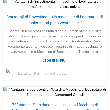
Ma eccu u puntu: a prossima fase di a trasfurmazione di e
barre bus ùn hè micca solu di pruduce più prudutti; si tratta di
sfruttà l'innuvazioni chì spinghjenu tutta l'industria in avanti.
Vantaghji di l'investimentu in macchine di bobinatura di
Grazie à i miglioramenti in l'automatizazione è l'ingegneria di
trasformatori per a vostra attività
precisione, a Macchina di Trasfurmazione di Barre Bus hè
pronta à stabilisce novi standard per l'efficienza operativa.
Sapete, in u mercatu spietatu d'oghje, l'efficienza è a qualità
Facendu squadra cù esperti cum'è M/s SENERGE Electric
di i prucessi di pruduzzione sò cusì cruciali per l'imprese, in
Equipment Co., Ltd., chì sò veramente bravi à fà una varietà
particulare in u ghjocu di fabricazione di trasformatori. Vale
di apparecchiature per a fabricazione di trasformatori,
veramente a pena investisce i vostri soldi in apparecchiature
SHANGHAI TRIHOPE si prepara à guidà stu novu capitulu
avanzate cum'è a Macchina di Bobinatura di Trasformatori -
eccitante. Voglienu assicurassi chì i so clienti abbianu una
pò aumentà seriamente e vostre capacità operative, ciò chì
»
LEGHJE DI PIÙ
tecnulugia di punta chì stia à u passu cù i so bisogni in
significa una migliore qualità di u produttu è velocità di
continua evoluzione.
pruduzzione più veloci. L'imprese chì abbraccianu veramente
l'innuvazione è a tecnulugia vederanu chì queste macchine di
Da:
Ethan
-
9 di maghju di u 2025
bobinatura muderne sò praticamente indispensabili se volenu
stà à u passu cù e crescenti richieste di i so clienti pur
rispettendu quelli standard di alte prestazioni. In SHANGHAI
TRIHOPE CO., LTD., simu fieri di u nostru impegnu per
l'eccellenza, chì pudete vede in a vasta gamma di
apparecchiature di fabricazione di trasformatori chì offremu.
7 Vantaghji Stupefacenti di l'Usu di a Macchina di
Dapoi a nostra partenza in u 2003, è cù u solidu sustegnu di