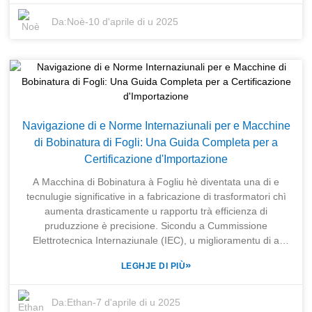
rapportu di MarketsandMarkets indica chì u mercatu
mundiale di i trasformatori valerà 70,9 miliardi di dollari
Da:
Noè
-
10 d'aprile di u 2025
americani entro u 2025, ciò chì richiede macchine di
avvolgimentu assai adatte è precise. In SHANGHAI TRIHOPE
CO., LTD., chì hè stata creata in u 2003, sapemu
l'impurtanza di rispettà standard cusì elevati in tutte e nostre
strutture di pruduzzione per e nostre macchine. Cù
l'esperienza di a nostra sucietà sorella, SENERGE Electric
Equipment Co., Ltd, chì hè specializata in tutti i tipi di
Navigazione di e Norme Internaziunali per e Macchine
apparecchiature di fabricazione di trasformatori, simu ben
di Bobinatura di Fogli: Una Guida Completa per a
versati per offre a suluzione unica per e fabbriche di
Certificazione d'Importazione
trasformatori. Facemu in effetti Macchine di Avvolgimentu di
Trasformatori chì sò à parità cù tutti i standard di fabricazione
A Macchina di Bobinatura à Fogliu hè diventata una di e
internaziunali è puderanu forse superà quelle di i nostri
tecnulugie significative in a fabricazione di trasformatori chì
cuncurrenti in un mercatu cumpetitivu.
aumenta drasticamente u rapportu trà efficienza di
pruduzzione è precisione. Sicondu a Cummissione
Elettrotecnica Internaziunale (IEC), u miglioramentu di a
tecnulugia di bobinatura hà cuntribuitu enormemente à
»
LEGHJE DI PIÙ
aumentà a qualità di a pruduzzione è à riduce i rifiuti durante
i prucessi di fabricazione in e fabbriche di trasformatori. Ùn
hè micca solu vantaghjosu, ma necessariu rispettà i standard
Da:
Ethan
-
7 d'aprile di u 2025