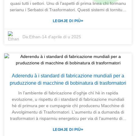
pruduzzione di i nostri clienti.
quasi tutti i settori. Unu di l'aspetti di prima linea chì formanu
serianu i Serbatoi di Trasformatori. Questi sistemi di tornitura
cumincianu à furmà u prucessu di fabricazione innovativu
»
LEGHJE DI PIÙ
micca solu in termini di applicazioni, ma ancu in termini di
efficienza operativa chì creanu in varie industrie. Mentre ci
immergemu in e prime cinque industrie chì trasformanu
Da:
Ethan
-
14 d'aprile di u 2025
l'efficienza cù i Serbatoi di Trasformatori, simu pronti à
scopre cumu questi strumenti miglioranu e prestazioni,
riducenu i costi è infine aumentanu a produttività. In
SHANGHAI TRIHOPE CO., LTD. chì hè stata creata in u
2003, avemu in fattu pioniere in questu viaghju di
trasfurmazione furnendu à e fabbriche di trasformatori un kit
Aderendu à i standard di fabricazione mundiali per a
cumpletu di apparecchiature di fabricazione. A cumpagnia, in
pruduzzione di macchine di bobinatura di trasformatori
cullaburazione cù M/s SENERGE Electric Equipment Co.,
Ltd., offre una cumpetenza senza paragone in u sviluppu è a
In l'ambiente di fabricazione d'oghje chì hè in rapida
fabricazione di apparecchiature di fabricazione di
evoluzione, u rispettu di i standard di fabricazione mundiali
trasformatori assortiti. In a nostra ulteriore discussione di i
hè di primura per e cumpagnie chì producenu Macchine di
Serbatoi di Trasformatori, metteremu ancu in evidenza cumu
Avvolgimentu di Trasformatori. L'aumentu di a dumanda di
a nostra ricerca di qualità è innovazione si inserisce in
trasformatori à risparmiu energeticu per via di l'aumentu di u
l'industrie chì cercanu di ottene una maggiore efficienza
numeru di prughjetti di energie rinnuvevuli è di rete intelligenti
»
LEGHJE DI PIÙ
operativa.
hè previstu di fà cresce significativamente stu settore. Un