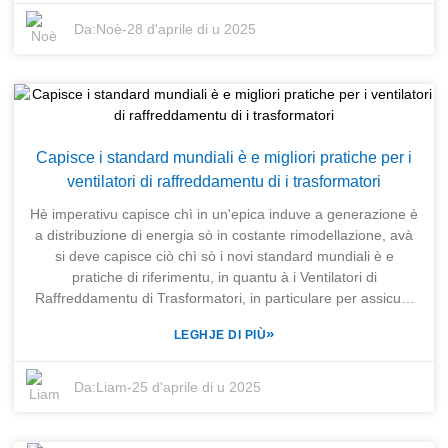
l'operazioni, riduce i rifiuti è infine migliurà a qualità di i
prudutti. Stu cambiamentu di ghjocu di l'evoluzione
Da:
Noè
-
28 d'aprile di u 2025
tecnologica s'applica ancu à i pruduttori chì mantenenu
intatta a redditività mentre ne esigenu di più. SHANGHAI
TRIHOPE CO., LTD. capisce chì e suluzioni avanzate di
trasfurmazione di fili sò u tipu chì face una trasfurmazione in
tutta l'industria manifatturiera. Fundata in u 2003 è sustinuta
da una forte rete di cumpagnie surelle, TRIHOPE ferma
Capisce i standard mundiali è e migliori pratiche per i
impegnata à i migliori servizii di u mondu per e fabbriche di
ventilatori di raffreddamentu di i trasformatori
trasfurmazione. Cù sta cullaburazione, M/s SENERGE
Electric Equipment Co., Ltd. ci permetterà di furnisce un
Hè imperativu capisce chì in un'epica induve a generazione è
paniere cumpletu di equipaghji di fabricazione di
a distribuzione di energia sò in costante rimodellazione, avà
trasformatori, cusì i nostri clienti saranu sempre aggiornati
si deve capisce ciò chì sò i novi standard mundiali è e
nantu à u più recente mudernisimu in e tecnulugie di
pratiche di riferimentu, in quantu à i Ventilatori di
trasfurmazione di fili.
Raffreddamentu di Trasformatori, in particulare per assicurà
a so efficienza è affidabilità in i sistemi di trasformatori. Cù a
»
LEGHJE DI PIÙ
tecnulugia di i trasformatori chì migliora continuamente, e
soluzioni di raffreddamentu ottimali sò ancu abbinate in
questa spinta di sviluppu per a conformità à i criteri di
Da:
Liam
-
25 d'aprile di u 2025
prestazione, ma cù una bassa spesa operativa è tempi di
inattività. Stu blog cunsidererà alcune di e cose più impurtanti
chì avete bisognu di sapè nantu à i ventilatori di