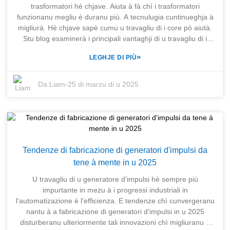
una Macchina per u Tagliu di u Core di i Trasformatori
trasformatori hè chjave. Aiuta à fà chì i trasformatori
altamente efficiente. Queste macchine aiutanu à migliurà u
funzionanu megliu è duranu più. A tecnulugia cuntinueghja à
prucessu di produzzione è ancu a qualità generale di i
migliurà. Hè chjave sapè cumu u travagliu di i core pò aiutà.
trasformatori. Mentre l'industrie manifatturiere cercanu
Stu blog esaminerà i principali vantaghji di u travagliu di i
suluzioni affidabili è innovative per i so bisogni di
core di i trasformatori. Videremu cumu aiuta à fà chì e cose
»
LEGHJE DI PIÙ
fabricazione, sta macchina avanzata ghjucherà un rolu
funzionanu bè, riduce a perdita di putenza è rende i core
cruciale in u mantenimentu di a cumpetitività in u mercatu
forti. In SHANGHAI TRIHOPE CO., LTD., dapoi u 2003,
mundiale.
usemu u travagliu di i core di i trasformatori per aiutà i nostri
Da:
Liam
-
25 di marzu di u 2025
clienti. Facemu questu cù l'aiutu di a nostra sucietà sorella,
M/s SENERGE Electric Gear Co., Ltd. Demu aiutu cumpletu
per risponde à i vasti bisogni di i negozii di trasformatori. Cù i
nostri forti equipaggiamenti è u nostru sapè fà, u nostru
scopu hè di migliurà i passi di fabricazione. Questu assicura
chì i nostri clienti possinu fà i migliori trasformatori chì
Tendenze di fabricazione di generatori d'impulsi da
rispondenu à i bisogni d'avà.
tene à mente in u 2025
U travagliu di u generatore d'impulsi hè sempre più
impurtante in mezu à i progressi industriali in
l'automatizazione è l'efficienza. E tendenze chì cunvergeranu
nantu à a fabricazione di generatori d'impulsi in u 2025
disturberanu ulteriormente tali innovazioni chì migliuranu e