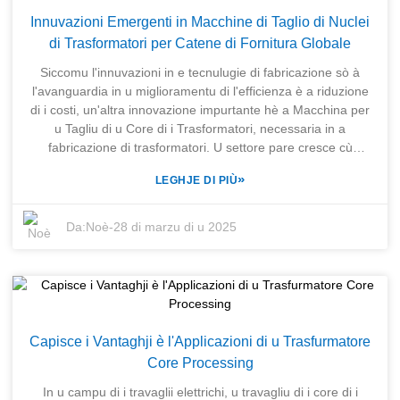
Trasfurmazione di Fili. Fundata in u 2003 è aiutata da a
Innuvazioni Emergenti in Macchine di Taglio di Nuclei
nostra istituzione surella M/s SENERGE Electric Equipment
di Trasformatori per Catene di Fornitura Globale
Co., Ltd., a cumpagnia offre un serviziu olisticu per risponde
à tutti i bisogni di l'attrezzatura per a fabricazione di
Siccomu l'innuvazioni in e tecnulugie di fabricazione sò à
trasformatori. Cù a nostra vasta esperienza è cunniscenza di
l'avanguardia in u miglioramentu di l'efficienza è a riduzione
l'industria, continueremu à accumpagnà vi attraversu u
di i costi, un'altra innovazione impurtante hè a Macchina per
prucessu di selezzione, assicurendu chì assicuratevi
u Tagliu di u Core di i Trasformatori, necessaria in a
attrezzature degne di fà avanzà e vostre operazioni.
fabricazione di trasformatori. U settore pare cresce cù
l'aumentu di a dumanda di energie rinnuvevuli è veiculi
»
LEGHJE DI PIÙ
elettrici. Sicondu MarketsandMarkets, u mercatu mundiale di
i trasformatori duveria ghjunghje à 120 miliardi di dollari
americani entro u 2025, cù una crescita di un CAGR di 6,3%
Da:
Noè
-
28 di marzu di u 2025
da u 2020. Questa crescita mette in risaltu a crescente
rilevanza di l'attrezzature di alta precisione per trasfurmà e
materie prime in prudutti finiti chì rispettanu i standard
regulatori è di prestazione. SHANGHAI TRIHOPE CO., LTD.
hè in prima linea di sviluppu in questu sensu, sustinendu e
fabbriche di trasformatori cù suluzioni di fabricazione
Capisce i Vantaghji è l'Applicazioni di u Trasfurmatore
integrate. Una sucietà sorella, SENERGE Electric Equipment
Core Processing
Co., Ltd., hà un vastu portafogliu in a fabricazione di
attrezzature per a produzzione di trasformatori, cumprese
In u campu di i travaglii elettrichi, u travagliu di i core di i